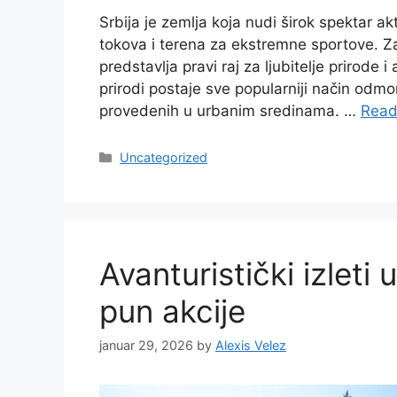
Srbija je zemlja koja nudi širok spektar ak
tokova i terena za ekstremne sportove. Za
predstavlja pravi raj za ljubitelje prirod
prirodi postaje sve popularniji način odm
provedenih u urbanim sredinama. …
Read
Categories
Uncategorized
Avanturistički izleti 
pun akcije
januar 29, 2026
by
Alexis Velez