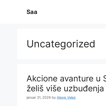
Skip
to
Saa
content
Uncategorized
Akcione avanture u S
želiš više uzbuđenja
januar 31, 2026
by
Alexis Velez