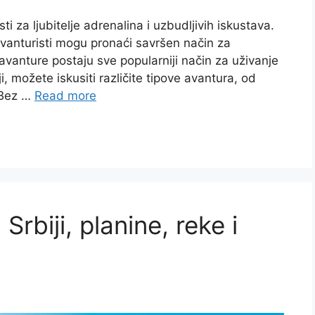
i za ljubitelje adrenalina i uzbudljivih iskustava.
avanturisti mogu pronaći savršen način za
anture postaju sve popularniji način za uživanje
i, možete iskusiti različite tipove avantura, od
 Bez …
Read more
 Srbiji, planine, reke i