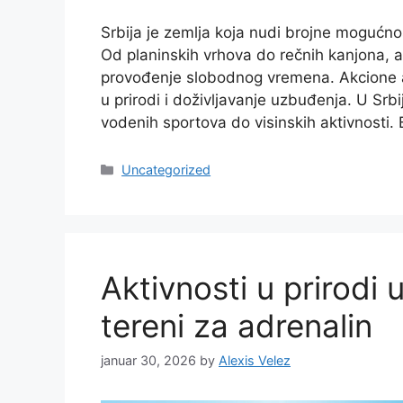
Srbija je zemlja koja nudi brojne mogućnost
Od planinskih vrhova do rečnih kanjona, 
provođenje slobodnog vremena. Akcione av
u prirodi i doživljavanje uzbuđenja. U Srbij
vodenih sportova do visinskih aktivnosti.
Categories
Uncategorized
Aktivnosti u prirodi u
tereni za adrenalin
januar 30, 2026
by
Alexis Velez