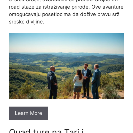
road staze za istraživanje prirode. Ove avanture
omogućavaju posetiocima da dožive pravu srž
srpske divljine.
Learn More
Quad ture na Tari i