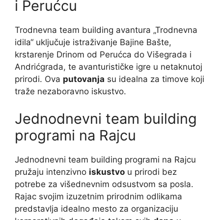
i Perućcu
Trodnevna team building avantura „Trodnevna
idila“ uključuje istraživanje Bajine Bašte,
krstarenje Drinom od Perućca do Višegrada i
Andrićgrada, te avanturističke igre u netaknutoj
prirodi. Ova
putovanja
su idealna za timove koji
traže nezaboravno iskustvo.
Jednodnevni team building
programi na Rajcu
Jednodnevni team building programi na Rajcu
pružaju intenzivno
iskustvo
u prirodi bez
potrebe za višednevnim odsustvom sa posla.
Rajac svojim izuzetnim prirodnim odlikama
predstavlja idealno mesto za organizaciju