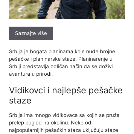
Saznajte više
Srbija je bogata planinama koje nude brojne
pešačke i planinarske staze. Planinarenje u
Srbiji predstavlja odličan način da se doživi
avantura u prirodi.
Vidikovci i najlepše pešačke
staze
Srbija ima mnogo vidikovaca sa kojih se pruža
prelep pogled na okolinu. Neke od
najpopularnijih pešačkih staza uključuju staze