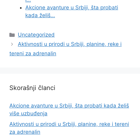
Akcione avanture u Srbiji, šta probati
kada želiš…
Categories
Uncategorized
Aktivnosti u prirodi u Srbiji, planine, reke i
tereni za adrenalin
Skorašnji članci
Akcione avanture u Srbiji, šta probati kada želiš
više uzbuđenja
Aktivnosti u prirodi u Srbiji, planine, reke i tereni
za adrenalin