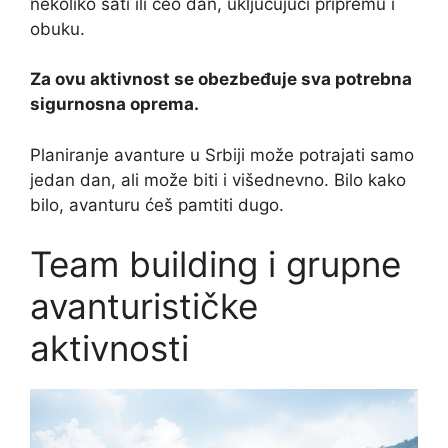
nekoliko sati ili ceo dan, uključujući pripremu i
obuku.
Za ovu aktivnost se obezbeđuje sva potrebna
sigurnosna oprema.
Planiranje avanture u Srbiji može potrajati samo
jedan dan, ali može biti i višednevno. Bilo kako
bilo, avanturu ćeš pamtiti dugo.
Team building i grupne
avanturističke
aktivnosti