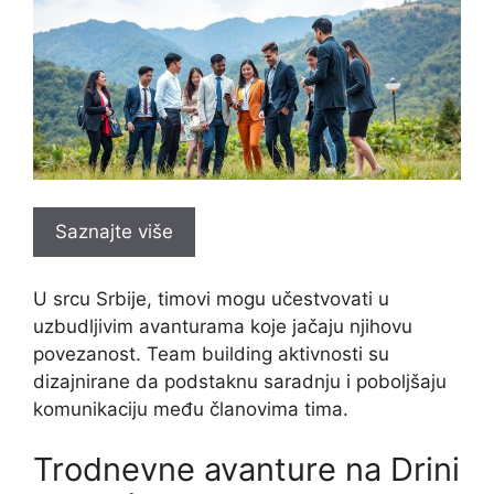
Saznajte više
U srcu Srbije, timovi mogu učestvovati u
uzbudljivim avanturama koje jačaju njihovu
povezanost. Team building aktivnosti su
dizajnirane da podstaknu saradnju i poboljšaju
komunikaciju među članovima tima.
Trodnevne avanture na Drini