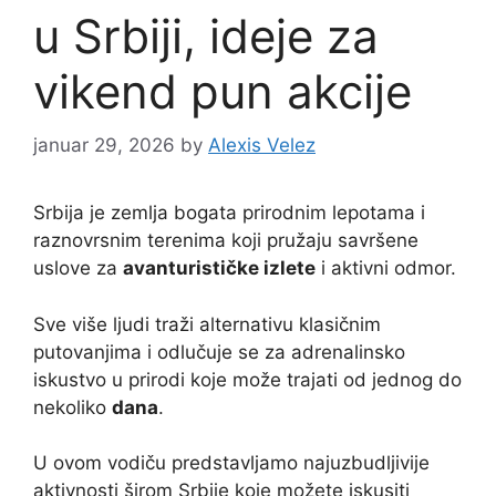
u Srbiji, ideje za
vikend pun akcije
januar 29, 2026
by
Alexis Velez
Srbija je zemlja bogata prirodnim lepotama i
raznovrsnim terenima koji pružaju savršene
uslove za
avanturističke izlete
i aktivni odmor.
Sve više ljudi traži alternativu klasičnim
putovanjima i odlučuje se za adrenalinsko
iskustvo u prirodi koje može trajati od jednog do
nekoliko
dana
.
U ovom vodiču predstavljamo najuzbudljivije
aktivnosti širom Srbije koje možete iskusiti