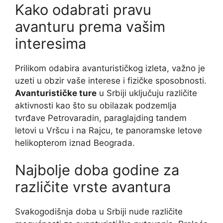
Kako odabrati pravu
avanturu prema vašim
interesima
Prilikom odabira avanturističkog izleta, važno je
uzeti u obzir vaše interese i fizičke sposobnosti.
Avanturističke ture
u Srbiji uključuju različite
aktivnosti kao što su obilazak podzemlja
tvrđave Petrovaradin, paraglajding tandem
letovi u Vršcu i na Rajcu, te panoramske letove
helikopterom iznad Beograda.
Najbolje doba godine za
različite vrste avantura
Svakogodišnja doba u Srbiji nude različite