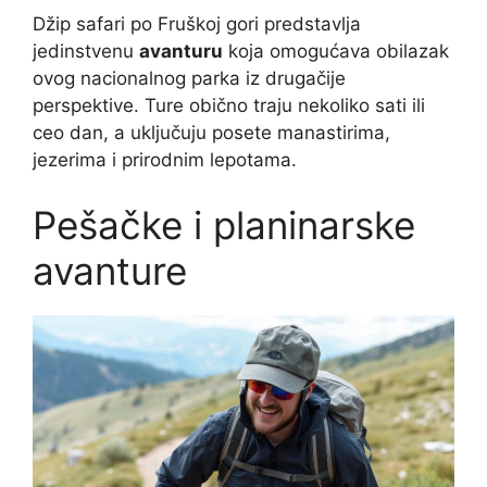
Džip safari po Fruškoj gori predstavlja
jedinstvenu
avanturu
koja omogućava obilazak
ovog nacionalnog parka iz drugačije
perspektive. Ture obično traju nekoliko sati ili
ceo dan, a uključuju posete manastirima,
jezerima i prirodnim lepotama.
Pešačke i planinarske
avanture