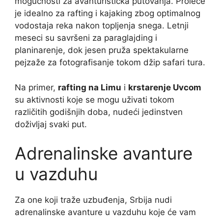
mogućnosti za avanturistička putovanja. Proleće
je idealno za rafting i kajaking zbog optimalnog
vodostaja reka nakon topljenja snega. Letnji
meseci su savršeni za paraglajding i
planinarenje, dok jesen pruža spektakularne
pejzaže za fotografisanje tokom džip safari tura.
Na primer,
rafting na Limu
i
krstarenje Uvcom
su aktivnosti koje se mogu uživati tokom
različitih godišnjih doba, nudeći jedinstven
doživljaj svaki put.
Adrenalinske avanture
u vazduhu
Za one koji traže uzbuđenja, Srbija nudi
adrenalinske avanture u vazduhu koje će vam