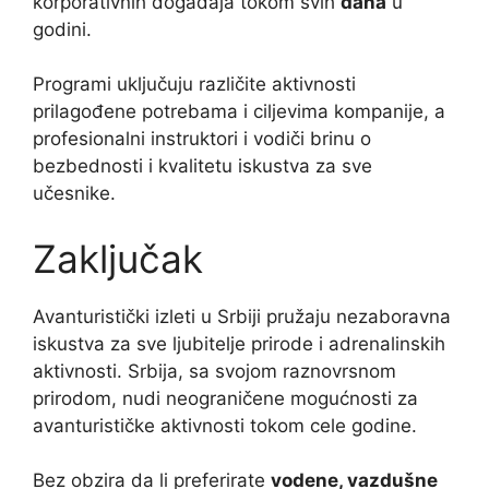
korporativnih događaja tokom svih
dana
u
godini.
Programi uključuju različite aktivnosti
prilagođene potrebama i ciljevima kompanije, a
profesionalni instruktori i vodiči brinu o
bezbednosti i kvalitetu iskustva za sve
učesnike.
Zaključak
Avanturistički izleti u Srbiji pružaju nezaboravna
iskustva za sve ljubitelje prirode i adrenalinskih
aktivnosti. Srbija, sa svojom raznovrsnom
prirodom, nudi neograničene mogućnosti za
avanturističke aktivnosti tokom cele godine.
Bez obzira da li preferirate
vodene, vazdušne