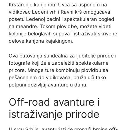
Krstarenje kanjonom Uvca sa usponom na
vidikovac Ledeni vrh i Ravni krš omogućava
posetu Ledenoj pećini i spektakularan pogled
na meandre. Tokom plovidbe, možete videti
kolonije beloglavih supova i istraživati skrivene
delove kanjona kajakingom.
Ova putovanja su idealna za ljubitelje prirode i
fotografe koji žele zabeležiti spektakularne
prizore. Mnoge ture kombinuju plovidbu sa
pešačenjem do vidikovaca, pružajući tako
potpuni doživljaj avanture u danu.
Off-road avanture i
istraživanje prirode
U srcu Srbije, avanturisti će pronaći brojne off-