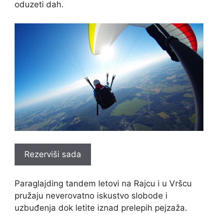
oduzeti dah.
Rezerviši sada
Paraglajding tandem letovi na Rajcu i u Vršcu
pružaju neverovatno iskustvo slobode i
uzbuđenja dok letite iznad prelepih pejzaža.