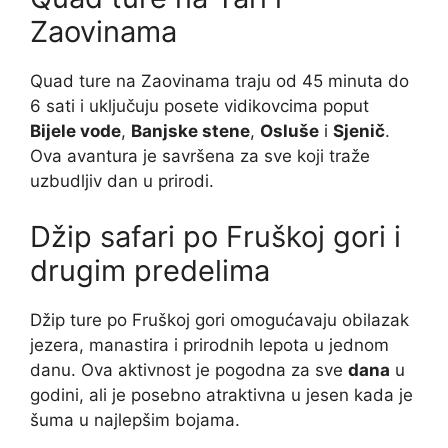
Zaovinama
Quad ture na Zaovinama traju od 45 minuta do
6 sati i uključuju posete vidikovcima poput
Bijele vode
,
Banjske stene
,
Osluše
i
Sjenič
.
Ova avantura je savršena za sve koji traže
uzbudljiv dan u prirodi.
Džip safari po Fruškoj gori i
drugim predelima
Džip ture po Fruškoj gori omogućavaju obilazak
jezera, manastira i prirodnih lepota u jednom
danu. Ova aktivnost je pogodna za sve
dana
u
godini, ali je posebno atraktivna u jesen kada je
šuma u najlepšim bojama.