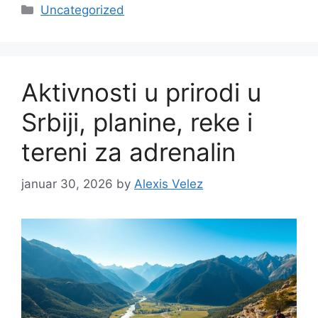
Categories
Uncategorized
Aktivnosti u prirodi u
Srbiji, planine, reke i
tereni za adrenalin
januar 30, 2026
by
Alexis Velez