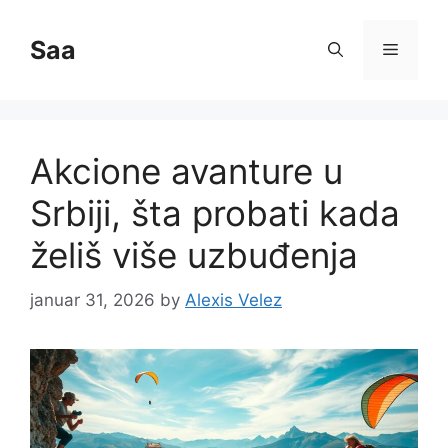
Skip
to
Saa
Menu
content
Akcione avanture u
Srbiji, šta probati kada
želiš više uzbuđenja
januar 31, 2026
by
Alexis Velez