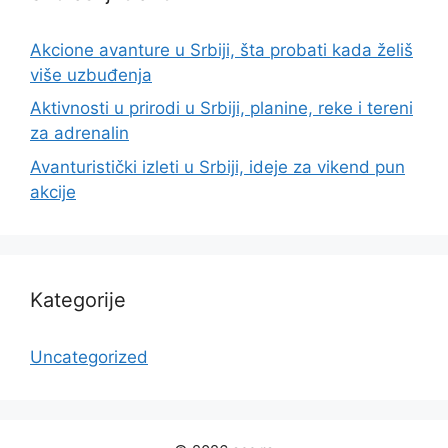
Akcione avanture u Srbiji, šta probati kada želiš
više uzbuđenja
Aktivnosti u prirodi u Srbiji, planine, reke i tereni
za adrenalin
Avanturistički izleti u Srbiji, ideje za vikend pun
akcije
Kategorije
Uncategorized