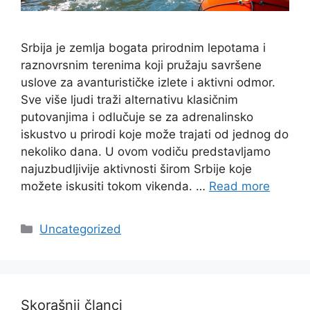
Srbija je zemlja bogata prirodnim lepotama i
raznovrsnim terenima koji pružaju savršene
uslove za avanturističke izlete i aktivni odmor.
Sve više ljudi traži alternativu klasičnim
putovanjima i odlučuje se za adrenalinsko
iskustvo u prirodi koje može trajati od jednog do
nekoliko dana. U ovom vodiču predstavljamo
najuzbudljivije aktivnosti širom Srbije koje
možete iskusiti tokom vikenda. …
Read more
Categories
Uncategorized
Skorašnji članci